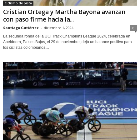
Ciclismo de pista
Cristian Ortega y Martha Bayona avanzan
con paso firme hacia la...
Santiago Gutiérrez
-
diciembre 1, 2024
0
La segunda ronda de la UCI Track Champions League 2024, celebrada en
Apeldoorn, Países Bajos, el 29 de noviembre, dejó un balance positivo para
los ciclistas colombianos,...