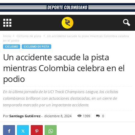
Inicio
Ciclismo de pista
Un accidente sacude la pista mientras Colombia celebra
en el podio
CICLISMO
CICLISMO DE PISTA
Un accidente sacude la pista
mientras Colombia celebra en el
podio
En la última jornada de la UCI Track Champions League, los ciclistas
colombianos brillaron con actuaciones destacadas, en un cierre de
temporada marcado por un impactante accidente.
Por
Santiago Gutiérrez
-
diciembre 8, 2024
1399
0