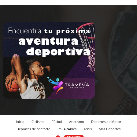
Inicio
Ciclismo
Fútbol
Atletismo
Deportes de Motor
Deportes de contacto
ImPARAbles
Tenis
Más Deportes