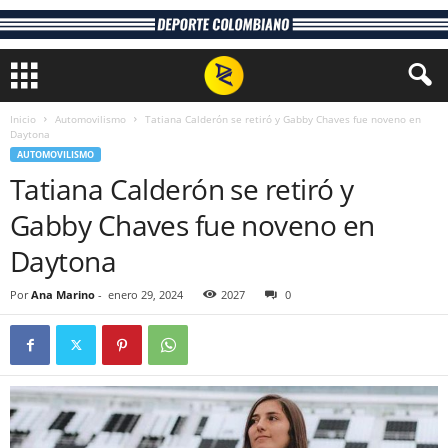
Inicio
Automovilismo
Tatiana Calderón se retiró y Gabby Chaves fue noveno en
Daytona
AUTOMOVILISMO
Tatiana Calderón se retiró y
Gabby Chaves fue noveno en
Daytona
Por
Ana Marino
-
enero 29, 2024
2027
0