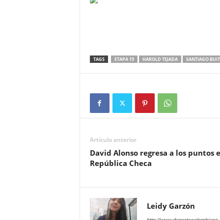
TAGS
ETAPA 15
HAROLD TEJADA
SANTIAGO BUI
Artículo anterior
David Alonso regresa a los puntos 
República Checa
Leidy Garzón