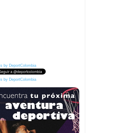
s by DeportColombia
s by DeportColombia