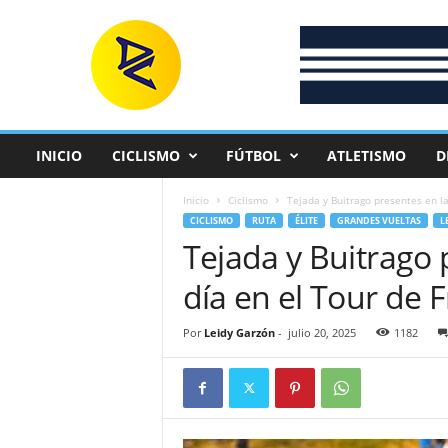
D
e
p
o
r
t
e
INICIO
CICLISMO
FÚTBOL
ATLETISMO
D
C
o
Inicio
Ciclismo
Tejada y Buitrago presentes en la 
l
CICLISMO
RUTA
ÉLITE
GRANDES VUELTAS
L
o
Tejada y Buitrago 
m
b
día en el Tour de 
i
a
n
Por
Leidy Garzón
-
julio 20, 2025
1182
o