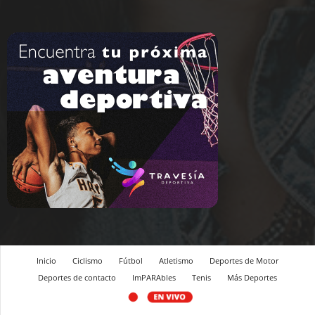
Inicio
Ciclismo
Fútbol
Atletismo
Deportes de Motor
Deportes de contacto
ImPARAbles
Tenis
Más Deportes