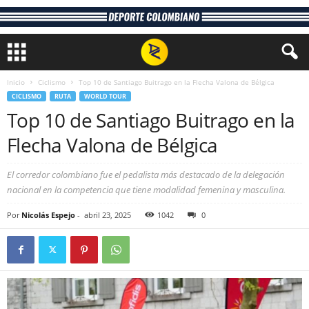
Inicio
Ciclismo
Top 10 de Santiago Buitrago en la Flecha Valona de Bélgica
CICLISMO
RUTA
WORLD TOUR
Top 10 de Santiago Buitrago en la
Flecha Valona de Bélgica
El corredor colombiano fue el pedalista más destacado de la delegación
nacional en la competencia que tiene modalidad femenina y masculina.
Por
Nicolás Espejo
-
abril 23, 2025
1042
0