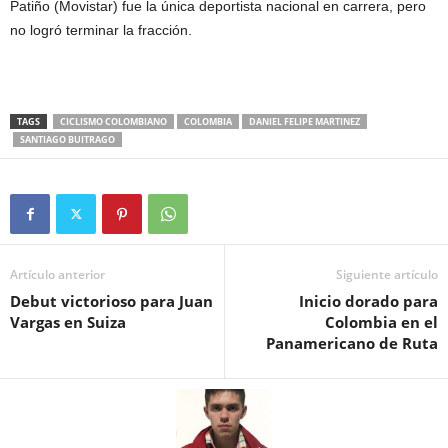
Patiño (Movistar) fue la única deportista nacional en carrera, pero
no logró terminar la fracción.
TAGS
CICLISMO COLOMBIANO
COLOMBIA
DANIEL FELIPE MARTINEZ
SANTIAGO BUITRAGO
Artículo anterior
Siguiente artículo
Debut victorioso para Juan
Inicio dorado para
Vargas en Suiza
Colombia en el
Panamericano de Ruta