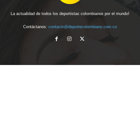
La actualidad de todos los deportistas colombianos por el mundo!
Contáctanos:
contacto@deportecolombiano.com.co