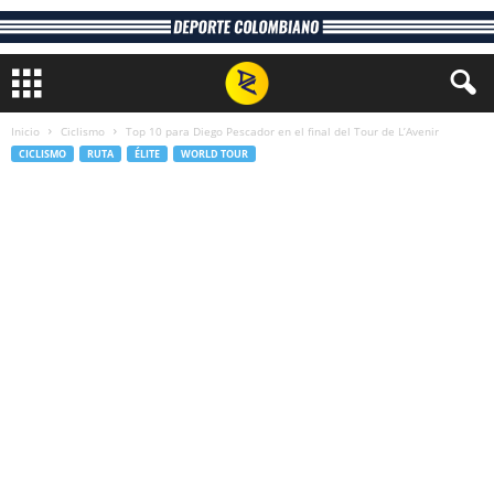
Inicio
Ciclismo
Top 10 para Diego Pescador en el final del Tour de L’Avenir
CICLISMO
RUTA
ÉLITE
WORLD TOUR