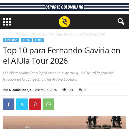
Inicio
Ciclismo
Top 10 para Fernando Gaviria en el AlUla Tour 2026
CICLISMO
RUTA
ÉLITE
Top 10 para Fernando Gaviria en
el AlUla Tour 2026
El ciclista colombiano logró estar en el grupo que disputó la primera
fracción de la competencia en Arabia Saudita.
Por
Nicolás Espejo
-
enero 27, 2026
674
0