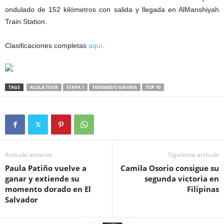
ondulado de 152 kilómetros con salida y llegada en AlManshiyah
Train Station.
Clasificaciones completas
aquí
.
TAGS
ALULA TOUR
ETAPA 1
FERNANDO GAVIRIA
TOP 10
Artículo anterior
Siguiente artículo
Paula Patiño vuelve a
Camila Osorio consigue su
ganar y extiende su
segunda victoria en
momento dorado en El
Filipinas
Salvador