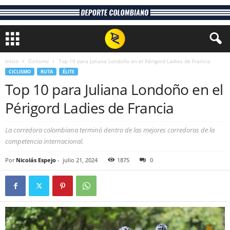
Inicio
Ciclismo
Top 10 para Juliana Londoño en el Périgord Ladies de Francia
CICLISMO
RUTA
ÉLITE
Top 10 para Juliana Londoño en el
Périgord Ladies de Francia
La corredora colombiana terminó dentro de las mejores corredoras de la
competencia internacional.
Por
Nicolás Espejo
-
julio 21, 2024
1875
0