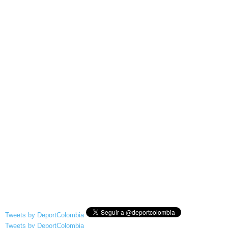
Tweets by DeportColombia
Tweets by DeportColombia