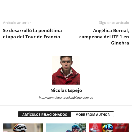
Artículo anterior
Siguiente artículo
Se desarrolló la penúltima
Angélica Bernal,
etapa del Tour de Francia
campeona del ITF 1 en
Ginebra
Nicolás Espejo
http://www.deportecolombiano.com.co
ARTÍCULOS RELACIONADOS
MORE FROM AUTHOR