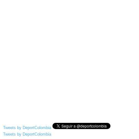
Tweets by DeportColombia
Tweets by DeportColombia