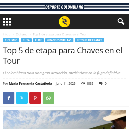
Inicio
Ciclismo
Top 5 de etapa para Chaves en el Tour
CICLISMO
RUTA
ÉLITE
GRANDES VUELTAS
LE TOUR DE FRANCE
Top 5 de etapa para Chaves en el
Tour
El colombiano tuvo una gran actuación, metiéndose en la fuga definitiva.
Por
María Fernanda Castañeda
-
julio 11, 2023
1883
0