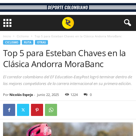
Inicio
Ciclismo
Top 5 para Esteban Chaves en la Clásica Andorra MoraBanc
CICLISMO
RUTA
OTRAS
Top 5 para Esteban Chaves en la
Clásica Andorra MoraBanc
El corredor colombiano del EF Education-EasyPost logró terminar dentro de
los mejores competidores de la carrera internacional en su primera edición.
Por
Nicolás Espejo
-
junio 22, 2025
1224
0