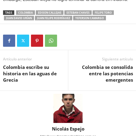
TAGS
COLOMBIA
EDISON CALLEJAS
ESTEBAN CHAVES
FELIPE TORO
JUAN DAVID URÍAN
JUAN FELIPE RODRÍGUEZ
YEFERSON CAMARGO
Artículo anterior
Siguiente artículo
Colombia escribe su
Colombia se consolida
historia en las aguas de
entre las potencias
Grecia
emergentes
Nicolás Espejo