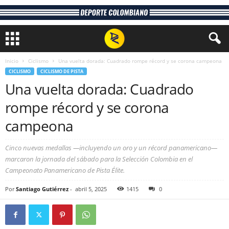
Inicio
Ciclismo
Una vuelta dorada: Cuadrado rompe récord y se corona campeona
CICLISMO
CICLISMO DE PISTA
Una vuelta dorada: Cuadrado
rompe récord y se corona
campeona
Cinco nuevas medallas —incluyendo un oro y un récord panamericano—
marcaron la jornada del sábado para la Selección Colombia en el
Campeonato Panamericano de Pista Élite.
Por
Santiago Gutiérrez
-
abril 5, 2025
1415
0