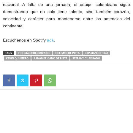
nacional. A falta de una jornada, el equipo colombiano sigue
demostrando que no solo tiene talento, sino también corazón,
velocidad y carácter para mantenerse entre las potencias del
continente.
Escúchenos en Spotify
acá
.
TAGS
CICLISMO COLOMBIANO
CICLISMO DE PISTA
CRISTIAN ORTEGA
KEVIN QUINTERO
PANAMERICANO DE PISTA
STEFANY CUADRADO