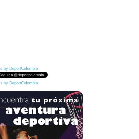
s by DeportColombia
s by DeportColombia