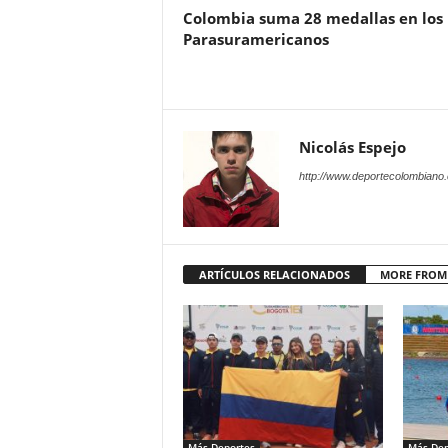
Colombia suma 28 medallas en los
Parasuramericanos
Nicolás Espejo
http://www.deportecolombiano
ARTÍCULOS RELACIONADOS
MORE FROM
Más Deportes
Más Dep