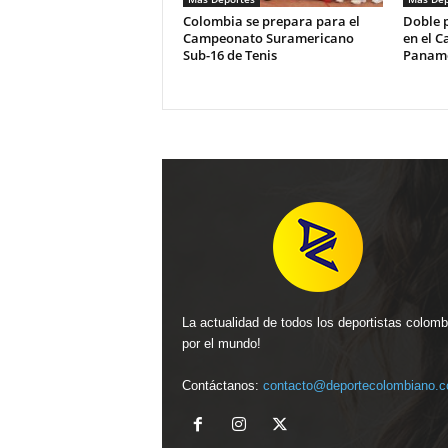
Colombia se prepara para el
Doble 
Campeonato Suramericano
en el 
Sub-16 de Tenis
Paname
La actualidad de todos los deportistas colom
por el mundo!
Contáctanos:
contacto@deportecolombiano.