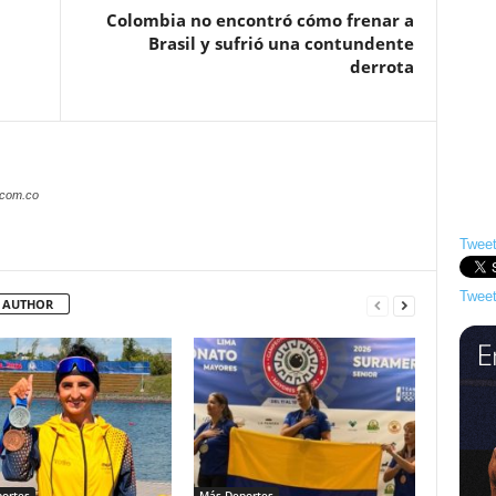
Colombia no encontró cómo frenar a
Brasil y sufrió una contundente
derrota
.com.co
Tweet
Tweet
 AUTHOR
ortes
Más Deportes