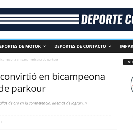
EPORTES DE MOTOR
DEPORTES DE CONTACTO
IMPAR
 bicampeona en panamericana de parkour
NU
 convirtió en bicampeona
de parkour
llas de oro en la competencia, además de lograr un
0