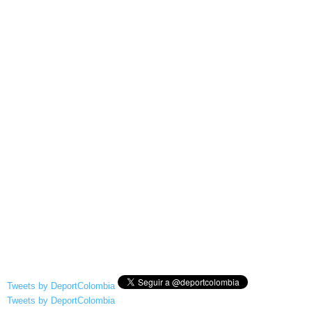
Tweets by DeportColombia
Tweets by DeportColombia