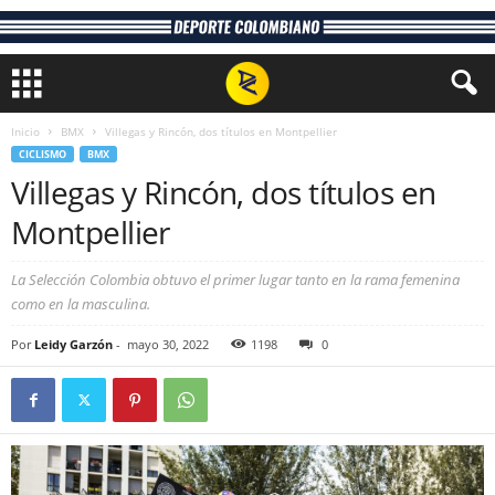
Inicio
BMX
Villegas y Rincón, dos títulos en Montpellier
CICLISMO
BMX
Villegas y Rincón, dos títulos en
Montpellier
La Selección Colombia obtuvo el primer lugar tanto en la rama femenina
como en la masculina.
Por
Leidy Garzón
-
mayo 30, 2022
1198
0