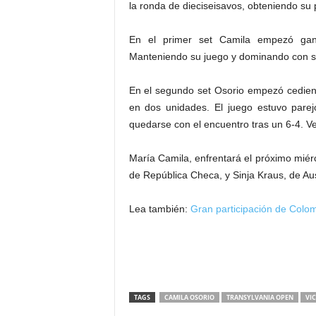
la ronda de dieciseisavos, obteniendo su p
En el primer set Camila empezó gan
Manteniendo su juego y dominando con su 
En el segundo set Osorio empezó cediend
en dos unidades. El juego estuvo parej
quedarse con el encuentro tras un 6-4. Ve
María Camila, enfrentará el próximo miérc
de República Checa, y Sinja Kraus, de Aus
Lea también:
Gran participación de Colom
TAGS
CAMILA OSORIO
TRANSYLVANIA OPEN
VI