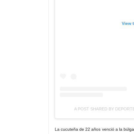
View 
A POST SHARED BY DEPOR
La cucuteña de 22 años venció a la búlg