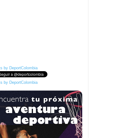
s by DeportColombia
s by DeportColombia