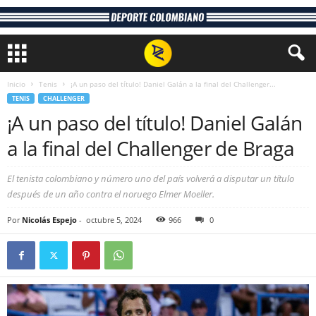
Inicio
Tenis
¡A un paso del título! Daniel Galán a la final del Challenger...
TENIS
CHALLENGER
¡A un paso del título! Daniel Galán
a la final del Challenger de Braga
El tenista colombiano y número uno del país volverá a disputar un título
después de un año contra el noruego Elmer Moeller.
Por
Nicolás Espejo
-
octubre 5, 2024
966
0