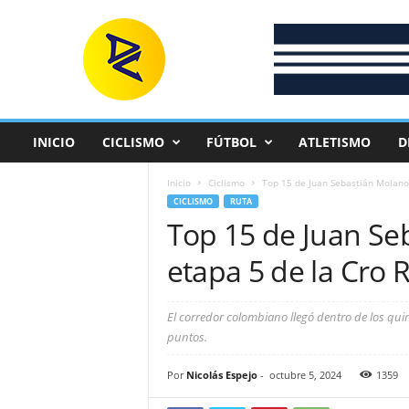
D
e
p
o
r
t
e
INICIO
CICLISMO
FÚTBOL
ATLETISMO
D
C
o
Inicio
Ciclismo
Top 15 de Juan Sebastián Molano e
l
CICLISMO
RUTA
o
Top 15 de Juan Se
m
b
etapa 5 de la Cro 
i
a
n
El corredor colombiano llegó dentro de los quin
o
puntos.
Por
Nicolás Espejo
-
octubre 5, 2024
1359