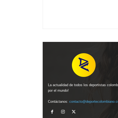
La actualidad de todos los deportistas colom
por el mundo!
Contáctanos:
contacto@deportecolombiano.