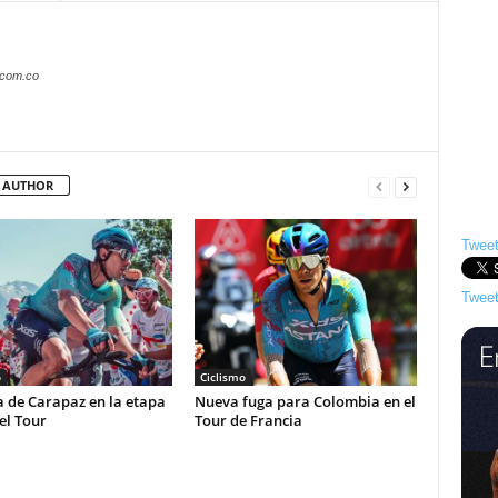
.com.co
 AUTHOR
Tweet
Tweet
o
Ciclismo
a de Carapaz en la etapa
Nueva fuga para Colombia en el
el Tour
Tour de Francia