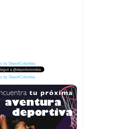
s by DeportColombia
s by DeportColombia