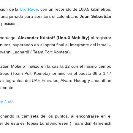
ción de la
Cro Race
, con un recorrido de 100.5 kilómetros,
n una jornada para sprinters el colombiano
Juan Sebastián
posición.
r noruego,
Alexander Kristoff (Uno-X Mobility)
al registrar
tos, superando en el sprint final al integrante del Israel –
ovanni Leonardi ( Team Polti Kometa).
tián Molano finalizó en la casilla 12 con el mismo tiempo
trepo (Team Polti Kometa) terminó en el puesto 88 a 1:47
os integrantes del UAE Emirates, Álvaro Hodeg y Jhonathan
vamente.
 en Judo
chando la camiseta de los puntos, al encontrarse en el
íder de esta es Tobias Lund Andresen ( Team dsm-firmenich