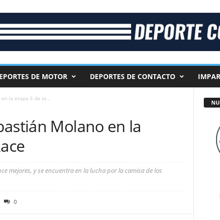
EPORTES DE MOTOR
DEPORTES DE CONTACTO
IMPAR
n la etapa 5 de la...
NU
bastián Molano en la
Race
ce mejores, y se encuentra en la lucha por la camisa de los
0