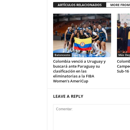
ARTÍCULOS RELACIONADOS
MORE FROM
Baloncesto
Más Dep
Colombia venció a Uruguay y
Colomb
buscará ante Paraguay su
Campeo
clasificación en las
Sub-16 
eliminatorias a la FIBA
Women’s AmeriCup
LEAVE A REPLY