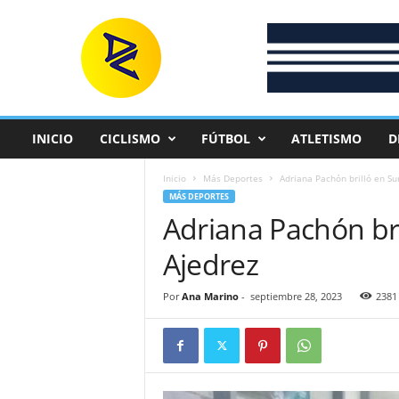
D
e
p
o
r
t
e
INICIO
CICLISMO
FÚTBOL
ATLETISMO
D
C
o
Inicio
Más Deportes
Adriana Pachón brilló en S
l
MÁS DEPORTES
o
Adriana Pachón br
m
b
Ajedrez
i
a
n
Por
Ana Marino
-
septiembre 28, 2023
2381
o