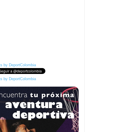
s by DeportColombia
s by DeportColombia