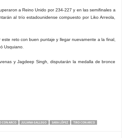
superaron a Reino Unido por 234-227 y en las semifinales a
ntarán al trío estadounidense compuesto por Liko Arreola,
este reto con buen puntaje y llegar nuevamente a la final,
ró Usquiano.
Arenas y Jagdeep Singh, disputarán la medalla de bronce
O CON ARCO
JULIANA GALLEGO
SARA LÓPEZ
TIRO CON ARCO