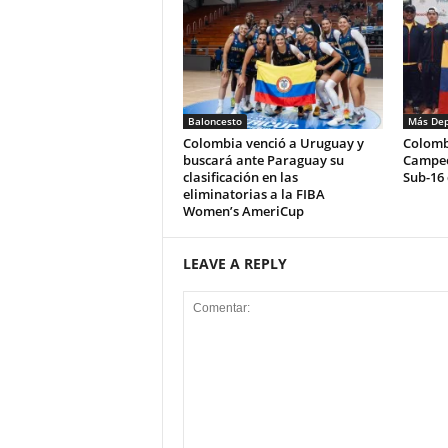
Baloncesto
Más Dep
Colombia venció a Uruguay y
Colomb
buscará ante Paraguay su
Campeo
clasificación en las
Sub-16 
eliminatorias a la FIBA
Women’s AmeriCup
LEAVE A REPLY