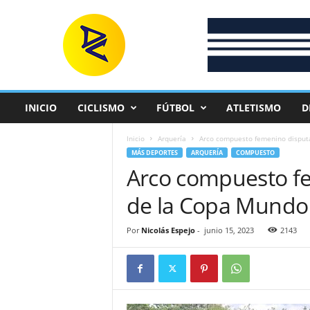
D
e
p
o
r
t
e
INICIO
CICLISMO
FÚTBOL
ATLETISMO
D
C
o
Inicio
Arquería
Arco compuesto femenino disputar
l
MÁS DEPORTES
ARQUERÍA
COMPUESTO
o
Arco compuesto fe
m
b
de la Copa Mundo 
i
a
n
Por
Nicolás Espejo
-
junio 15, 2023
2143
o