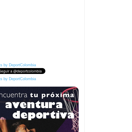
s by DeportColombia
s by DeportColombia