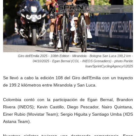
Giro dell'Emilia 2025 - 108th Edition - Mirandola - Bologna San Luca 199,2 km -
04/10/2025 - Egan Bernal (COL - INEOS Grenadiers) - photo Paride
Ioan/SprintCyclingAgency©2025
Se llevó a cabo la edición 108 del Giro dell’Emilia con un trayecto
de 199.2 kilómetros entre Mirandola y San Luca.
Colombia contó con la participación de Egan Bernal, Brandon
Rivera (INEOS); Kevin Castillo, Diego Pescador, Nairo Quintana,
Einer Rubio (Movistar Team); Sergio Higuita y Santiago Umba (XDS
Astana Team).