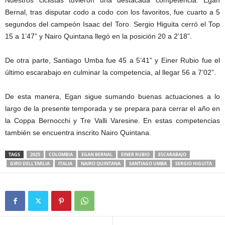
Nuestros ciclistas tuvieron una destacada competencia. Egan
Bernal, tras disputar codo a codo con los favoritos, fue cuarto a 5
segundos del campeón Isaac del Toro. Sergio Higuita cerró el Top
15 a 1’47” y Nairo Quintana llegó en la posición 20 a 2’18”.
De otra parte, Santiago Umba fue 45 a 5’41” y Einer Rubio fue el
último escarabajo en culminar la competencia, al llegar 56 a 7’02”.
De esta manera, Egan sigue sumando buenas actuaciones a lo
largo de la presente temporada y se prepara para cerrar el año en
la Coppa Bernocchi y Tre Valli Varesine. En estas competencias
también se encuentra inscrito Nairo Quintana.
TAGS
2025
COLOMBIA
EGAN BERNAL
EINER RUBIO
ESCARABAJO
GIRO DELL'EMILIA
ITALIA
NAIRO QUINTANA
SANTIAGO UMBA
SERGIO HIGUITA