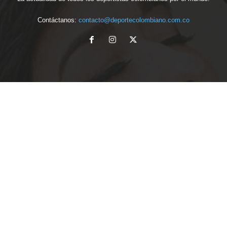
Contáctanos:
contacto@deportecolombiano.com.co