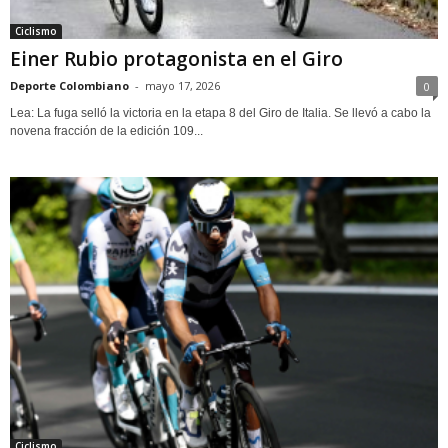
Ciclismo
Einer Rubio protagonista en el Giro
Deporte Colombiano
-
mayo 17, 2026
0
Lea: La fuga selló la victoria en la etapa 8 del Giro de Italia. Se llevó a cabo la
novena fracción de la edición 109...
Ciclismo