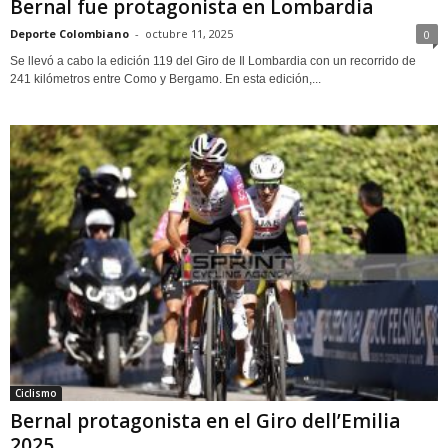
Bernal fue protagonista en Lombardia
Deporte Colombiano
-
octubre 11, 2025
0
Se llevó a cabo la edición 119 del Giro de Il Lombardia con un recorrido de
241 kilómetros entre Como y Bergamo. En esta edición,...
Ciclismo
Bernal protagonista en el Giro dell’Emilia
2025