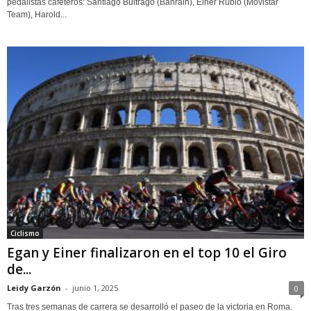
pedalistas cafeteros: Santiago Buitrago (Bahrain), Einer Rubio (Movistar
Team), Harold...
Ciclismo
Egan y Einer finalizaron en el top 10 el Giro
de...
Leidy Garzón
-
junio 1, 2025
0
Tras tres semanas de carrera se desarrolló el paseo de la victoria en Roma.