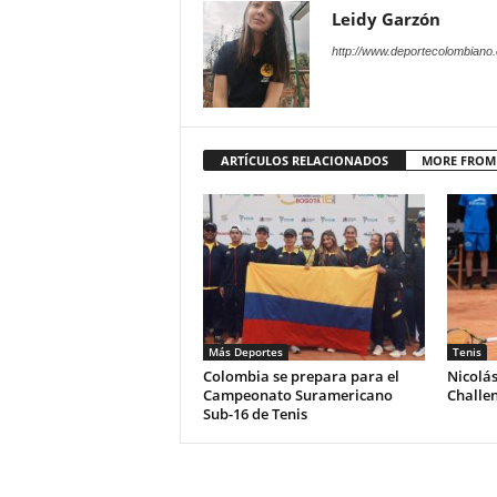
Leidy Garzón
http://www.deportecolombiano
ARTÍCULOS RELACIONADOS
MORE FROM
Más Deportes
Tenis
Colombia se prepara para el
Nicolá
Campeonato Suramericano
Challe
Sub-16 de Tenis