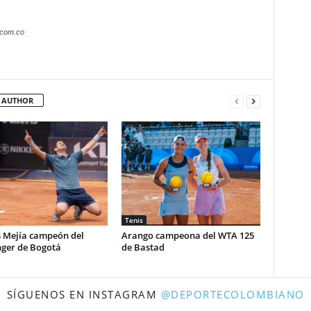
.com.co
 AUTHOR
Tenis
s Mejía campeón del
Arango campeona del WTA 125
nger de Bogotá
de Bastad
SÍGUENOS EN INSTAGRAM
@DEPORTECOLOMBIANO