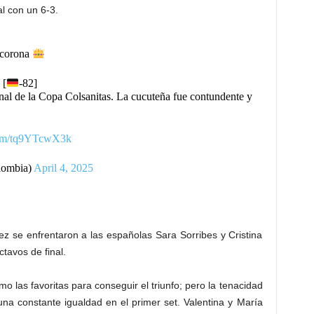
al con un 6-3.
 corona
 [
-82]
inal de la Copa Colsanitas. La cucuteña fue contundente y
.com/tq9YTcwX3k
ombia)
April 4, 2025
ez se enfrentaron a las españolas Sara Sorribes y Cristina
ctavos de final.
o las favoritas para conseguir el triunfo; pero la tenacidad
na constante igualdad en el primer set. Valentina y María