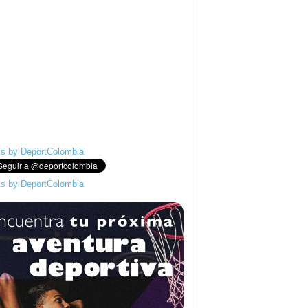
s by DeportColombia
s by DeportColombia