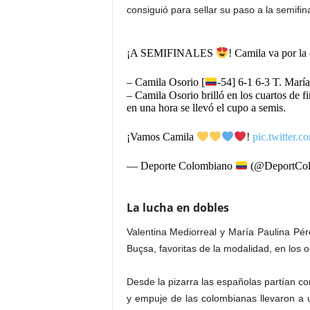
consiguió para sellar su paso a la semifin
¡A SEMIFINALES
! Camila va por la
– Camila Osorio [
-54] 6-1 6-3 T. María
– Camila Osorio brilló en los cuartos de f
en una hora se llevó el cupo a semis.
¡Vamos Camila
!
pic.twitter
— Deporte Colombiano
(@DeportCol
La lucha en dobles
Valentina Mediorreal y María Paulina Pér
Buçsa, favoritas de la modalidad, en los o
Desde la pizarra las españolas partían com
y empuje de las colombianas llevaron a u