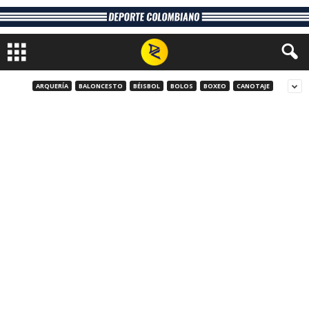
ARQUERÍA
BALONCESTO
BÉISBOL
BOLOS
BOXEO
CANOTAJE