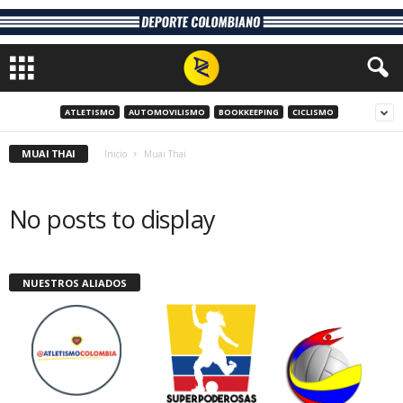
ATLETISMO
AUTOMOVILISMO
BOOKKEEPING
CICLISMO
MUAI THAI
Inicio
Muai Thai
No posts to display
NUESTROS ALIADOS