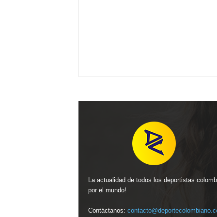
La actualidad de todos los deportistas colom
por el mundo!
Contáctanos:
contacto@deportecolombiano.