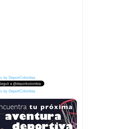
s by DeportColombia
s by DeportColombia