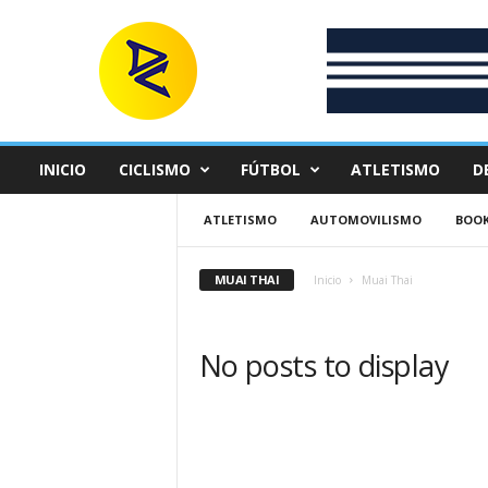
D
e
p
o
r
t
e
INICIO
CICLISMO
FÚTBOL
ATLETISMO
D
C
o
ATLETISMO
AUTOMOVILISMO
BOOK
l
o
m
MUAI THAI
Inicio
Muai Thai
b
i
a
No posts to display
n
o