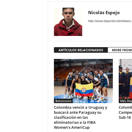
Nicolás Espejo
http://www.deportecolombiano
ARTÍCULOS RELACIONADOS
MORE FROM
Baloncesto
Más Dep
Colombia venció a Uruguay y
Colomb
buscará ante Paraguay su
Campeo
clasificación en las
Sub-16 
eliminatorias a la FIBA
Women’s AmeriCup