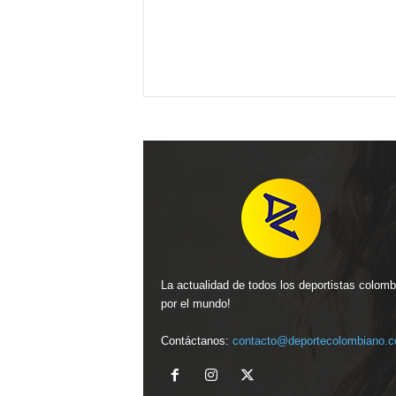
La actualidad de todos los deportistas colom
por el mundo!
Contáctanos:
contacto@deportecolombiano.