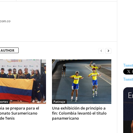
.com.co
 AUTHOR
Tweet
Tweet
ortes
Patinaje
ia se prepara para el
Una exhibición de principio a
nato Suramericano
fin: Colombia levantó el título
de Tenis
panamericano