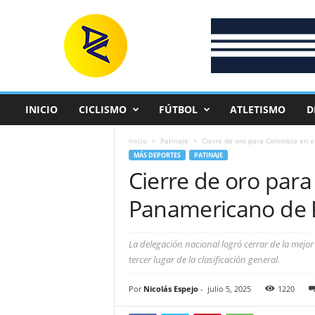
D
e
p
o
r
t
e
INICIO
CICLISMO
FÚTBOL
ATLETISMO
D
C
o
Inicio
Patinaje
Cierre de oro para Colombia en e
l
MÁS DEPORTES
PATINAJE
o
Cierre de oro para
m
b
Panamericano de Pa
i
a
n
La delegación nacional logró cerrar de la mejo
o
tercer lugar de la clasificación general.
Por
Nicolás Espejo
-
julio 5, 2025
1220