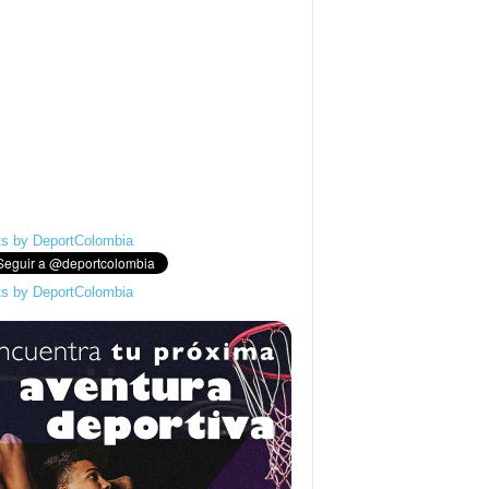
s by DeportColombia
s by DeportColombia