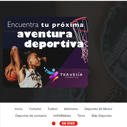
Inicio
Ciclismo
Fútbol
Atletismo
Deportes de Motor
Deportes de contacto
ImPARAbles
Tenis
Más Deportes