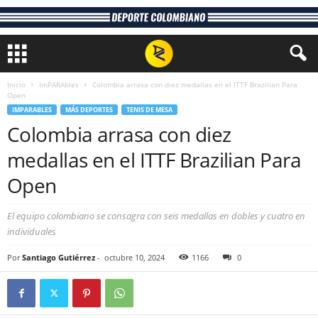
Inicio
ImPARAbles
Colombia arrasa con diez medallas en el ITTF Brazilian Para
Open
IMPARABLES
MÁS DEPORTES
TENIS DE MESA
Colombia arrasa con diez
medallas en el ITTF Brazilian Para
Open
El equipo colombiano se consagra con seis medallas en dobles y cuatro en
individuales
Por
Santiago Gutiérrez
-
octubre 10, 2024
1166
0