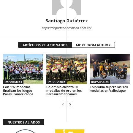
Santiago Gutiérrez
https://deportecolombiano.com.co/
ARTÍCULOS RELACIONADOS
MORE FROM AUTHOR
ImPARAbles
ImPARAbles
ImPARAbles
Con 197 medallas
Colombia alcanza 50
Colombia supera las 120
finalizan los Juegos
medallas de oro en los
medallas en Valledupar
Parasuramericanos
Parasuramericanos
NUESTROS ALIADOS