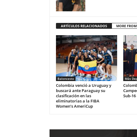
ARTÍCULOS RELACIONADOS
MORE FROM
Baloncesto
Más Dep
Colombia venció a Uruguay y
Colomb
buscará ante Paraguay su
Campeo
clasificación en las
Sub-16 
eliminatorias a la FIBA
Women’s AmeriCup