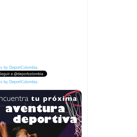
s by DeportColombia
s by DeportColombia