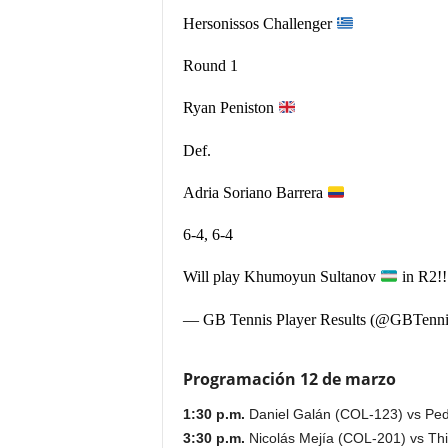
Hersonissos Challenger
Round 1
Ryan Peniston
Def.
Adria Soriano Barrera
6-4, 6-4
Will play Khumoyun Sultanov
in R2!
— GB Tennis Player Results (@GBTenni
Programación 12 de marzo
1:30 p.m.
Daniel Galán (COL-123) vs
Ped
3:30 p.m.
Nicolás Mejía (COL-201) vs Th