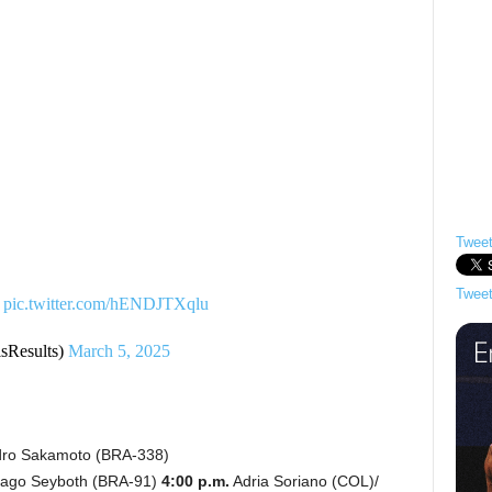
Tweet
Tweet
!
pic.twitter.com/hENDJTXqlu
sResults)
March 5, 2025
ro Sakamoto (BRA-338)
iago Seyboth (BRA-91)
4:00 p.m.
Adria Soriano (COL)/