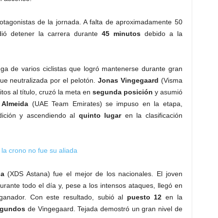
otagonistas de la jornada. A falta de aproximadamente 50
dió detener la carrera durante
45 minutos
debido a la
ga de varios ciclistas que logró mantenerse durante gran
fue neutralizada por el pelotón.
Jonas Vingegaard
(Visma
tos al título, cruzó la meta en
segunda posición
y asumió
 Almeida
(UAE Team Emirates) se impuso en la etapa,
edición y ascendiendo al
quinto lugar
en la clasificación
la crono no fue su aliada
da
(XDS Astana) fue el mejor de los nacionales. El joven
durante todo el día y, pese a los intensos ataques, llegó en
ganador. Con este resultado, subió al
puesto 12
en la
egundos
de Vingegaard. Tejada demostró un gran nivel de