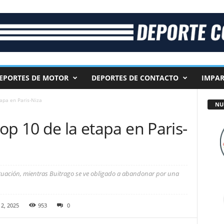
EPORTES DE MOTOR
DEPORTES DE CONTACTO
IMPAR
tapa en Paris-Niza
NU
top 10 de la etapa en Paris-
ctuación, mientras Buitrago se ve obligado a abandonar por una
2, 2025
953
0