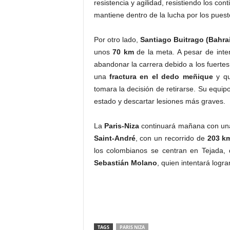
resistencia y agilidad, resistiendo los con
mantiene dentro de la lucha por los puest
Por otro lado,
Santiago Buitrago (Bahrai
unos
70 km
de la meta. A pesar de intent
abandonar la carrera debido a los fuertes
una
fractura en el dedo meñique
y qu
tomara la decisión de retirarse. Su equipo
estado y descartar lesiones más graves.
La
Paris-Niza
continuará mañana con un
Saint-André
, con un recorrido de
203 k
los colombianos se centran en Tejada, 
Sebastián Molano
, quien intentará logra
TAGS
PARIS NIZA