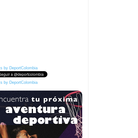
s by DeportColombia
s by DeportColombia