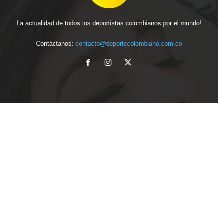
La actualidad de todos los deportistas colombianos por el mundo!
Contáctanos:
contacto@deportecolombiano.com.co