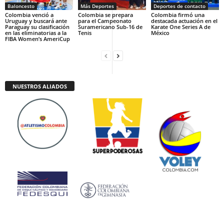
Baloncesto
Más Deportes
Deportes de contacto
Colombia venció a
Colombia se prepara
Colombia firmó una
Uruguay y buscará ante
para el Campeonato
destacada actuación en el
Paraguay su clasificación
Suramericano Sub-16 de
Karate One Series A de
en las eliminatorias a la
Tenis
México
FIBA Women’s AmeriCup
NUESTROS ALIADOS