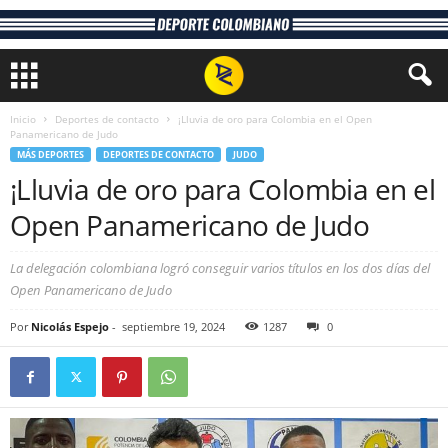
Inicio
Deportes de contacto
¡Lluvia de oro para Colombia en el Open
Panamericano de Judo
MÁS DEPORTES
DEPORTES DE CONTACTO
JUDO
¡Lluvia de oro para Colombia en el
Open Panamericano de Judo
La delegación colombiana logró conseguir varios títulos en los dos días del
Open Panamericano de Judo
Por
Nicolás Espejo
-
septiembre 19, 2024
1287
0