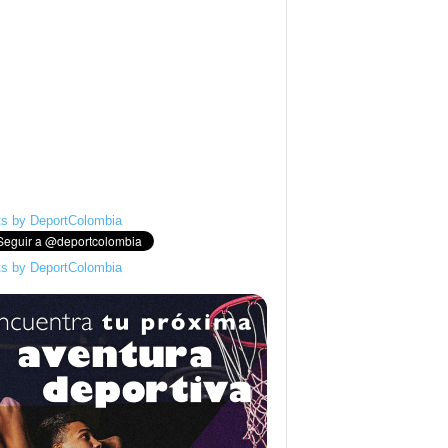
s by DeportColombia
s by DeportColombia