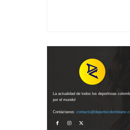
La actualidad de todos los deportistas colom
por el mundo!
Contáctanos:
contacto@deportecolombiano.