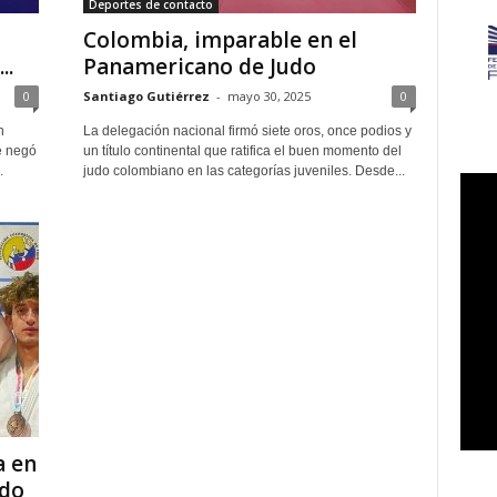
Deportes de contacto
Colombia, imparable en el
..
Panamericano de Judo
0
Santiago Gutiérrez
-
mayo 30, 2025
0
n
La delegación nacional firmó siete oros, once podios y
e negó
un título continental que ratifica el buen momento del
.
judo colombiano en las categorías juveniles. Desde...
a en
udo