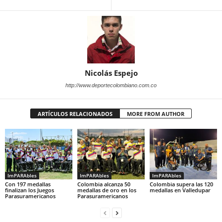
Nicolás Espejo
http://www.deportecolombiano.com.co
ARTÍCULOS RELACIONADOS
MORE FROM AUTHOR
ImPARAbles
ImPARAbles
ImPARAbles
Con 197 medallas
Colombia alcanza 50
Colombia supera las 120
finalizan los Juegos
medallas de oro en los
medallas en Valledupar
Parasuramericanos
Parasuramericanos