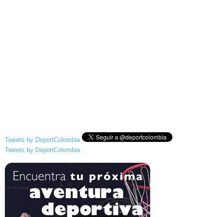
Tweets by DeportColombia
Tweets by DeportColombia