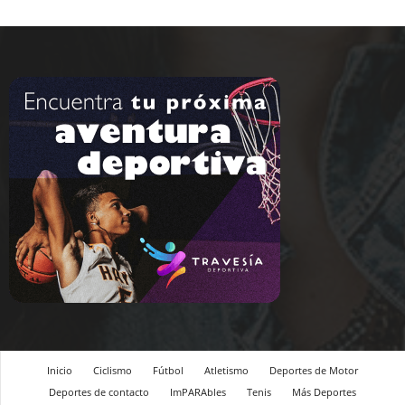
Inicio
Ciclismo
Fútbol
Atletismo
Deportes de Motor
Deportes de contacto
ImPARAbles
Tenis
Más Deportes