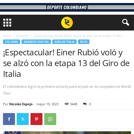
Inicio
Ciclismo
¡Espectacular! Einer Rubió voló y se alzó con la etapa 13 del...
CICLISMO
GRANDES VUELTAS
GIRO DE ITALIA
RUTA
¡Espectacular! Einer Rubió voló y
se alzó con la etapa 13 del Giro de
Italia
El colombiano logró la primera victoria para el país en la competencia World
Tour
Por
Nicolás Espejo
-
mayo 19, 2023
3448
0