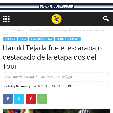
Inicio
Ciclismo
Harold Tejada fue el escarabajo destacado de la etapa dos del
Tour
CICLISMO
RUTA
GRANDES VUELTAS
LE TOUR DE FRANCE
Harold Tejada fue el escarabajo
destacado de la etapa dos del
Tour
El corredor del Astana estuvo presente en la fuga.
Por
Leidy Garzón
-
junio 30, 2024
1991
0