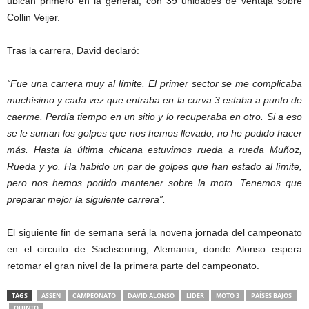
ubican primero en la general, con 39 unidades de ventaja sobre
Collin Veijer.
Tras la carrera, David declaró:
“Fue una carrera muy al límite. El primer sector se me complicaba
muchísimo y cada vez que entraba en la curva 3 estaba a punto de
caerme. Perdía tiempo en un sitio y lo recuperaba en otro. Si a eso
se le suman los golpes que nos hemos llevado, no he podido hacer
más. Hasta la última chicana estuvimos rueda a rueda Muñoz,
Rueda y yo. Ha habido un par de golpes que han estado al límite,
pero nos hemos podido mantener sobre la moto. Tenemos que
preparar mejor la siguiente carrera”.
El siguiente fin de semana será la novena jornada del campeonato
en el circuito de Sachsenring, Alemania, donde Alonso espera
retomar el gran nivel de la primera parte del campeonato.
TAGS
ASSEN
CAMPEONATO
DAVID ALONSO
LIDER
MOTO 3
PAÍSES BAJOS
QUINTO