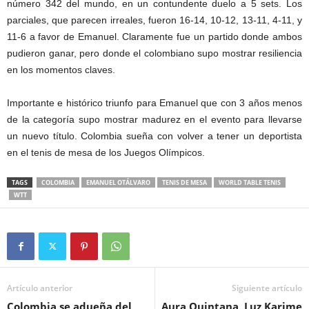
número 342 del mundo, en un contundente duelo a 5 sets. Los
parciales, que parecen irreales, fueron 16-14, 10-12, 13-11, 4-11, y
11-6 a favor de Emanuel. Claramente fue un partido donde ambos
pudieron ganar, pero donde el colombiano supo mostrar resiliencia
en los momentos claves.
Importante e histórico triunfo para Emanuel que con 3 años menos
de la categoría supo mostrar madurez en el evento para llevarse
un nuevo título. Colombia sueña con volver a tener un deportista
en el tenis de mesa de los Juegos Olímpicos.
TAGS
COLOMBIA
EMANUEL OTÁLVARO
TENIS DE MESA
WORLD TABLE TENIS
WTT
Artículo anterior
Siguiente artículo
Colombia se adueña del
Aura Quintana, Luz Karime