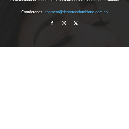
Contáctanos:
contacto@deportecolombiano.com.co