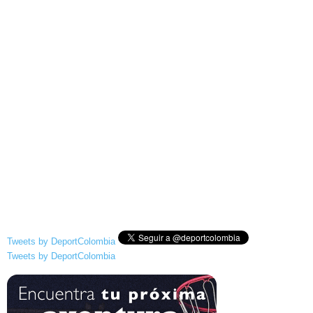
Tweets by DeportColombia
Tweets by DeportColombia