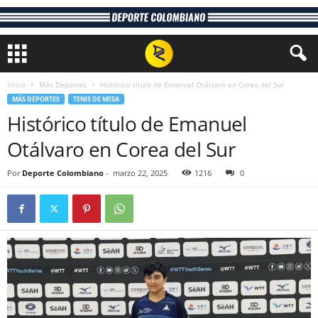
Inicio
Más Deportes
Histórico título de Emanuel Otálvaro en Corea del Sur
MÁS DEPORTES
TENIS DE MESA
Histórico título de Emanuel
Otálvaro en Corea del Sur
Por
Deporte Colombiano
-
marzo 22, 2025
1216
0