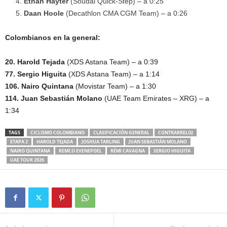
Ethan Hayter
(Soudal Quick-Step) – a 0:25
Daan Hoole
(Decathlon CMA CGM Team) – a 0:26
Colombianos en la general:
20. Harold Tejada
(XDS Astana Team) – a 0:39
77. Sergio Higuita
(XDS Astana Team) – a 1:14
106. Nairo Quintana
(Movistar Team) – a 1:30
114. Juan Sebastián Molano
(UAE Team Emirates – XRG) – a
1:34
TAGS
CICLISMO COLOMBIANO
CLASIFICACIÓN GENERAL
CONTRARRELOJ
ETAPA 2
HAROLD TEJADA
JOSHUA TARLING
JUAN SEBASTIÁN MOLANO
NAIRO QUINTANA
REMCO EVENEPOEL
RÉMI CAVAGNA
SERGIO HIGUITA
UAE TOUR 2026