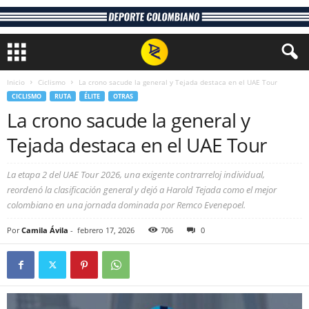
Inicio
Ciclismo
La crono sacude la general y Tejada destaca en el UAE Tour
CICLISMO
RUTA
ÉLITE
OTRAS
La crono sacude la general y
Tejada destaca en el UAE Tour
La etapa 2 del UAE Tour 2026, una exigente contrarreloj individual,
reordenó la clasificación general y dejó a Harold Tejada como el mejor
colombiano en una jornada dominada por Remco Evenepoel.
Por
Camila Ávila
-
febrero 17, 2026
706
0