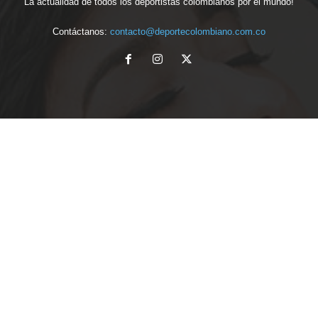
La actualidad de todos los deportistas colombianos por el mundo!
Contáctanos:
contacto@deportecolombiano.com.co