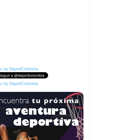
s by DeportColombia
s by DeportColombia