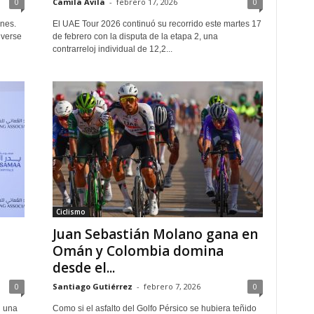
0
Camila Ávila
-
febrero 17, 2026
0
nes.
El UAE Tour 2026 continuó su recorrido este martes 17
lverse
de febrero con la disputa de la etapa 2, una
contrarreloj individual de 12,2...
Ciclismo
Juan Sebastián Molano gana en
Omán y Colombia domina
desde el...
0
Santiago Gutiérrez
-
febrero 7, 2026
0
n una
Como si el asfalto del Golfo Pérsico se hubiera teñido