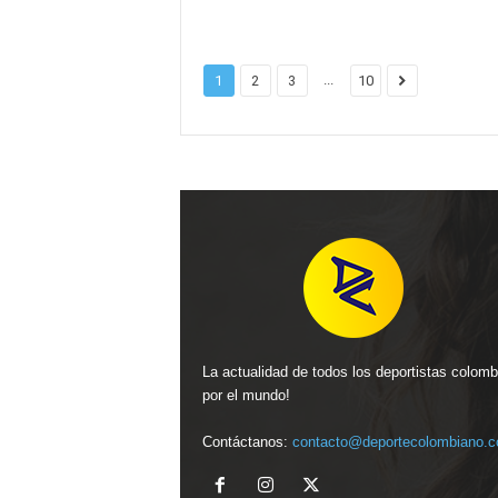
...
1
2
3
10
La actualidad de todos los deportistas colom
por el mundo!
Contáctanos:
contacto@deportecolombiano.