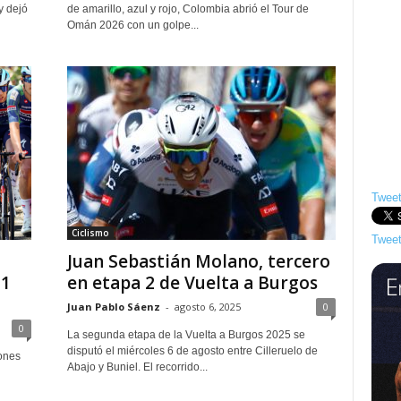
y dejó
de amarillo, azul y rojo, Colombia abrió el Tour de
Omán 2026 con un golpe...
Tweet
Ciclismo
Tweet
Juan Sebastián Molano, tercero
 1
en etapa 2 de Vuelta a Burgos
Juan Pablo Sáenz
-
agosto 6, 2025
0
0
La segunda etapa de la Vuelta a Burgos 2025 se
disputó el miércoles 6 de agosto entre Cilleruelo de
ones
Abajo y Buniel. El recorrido...