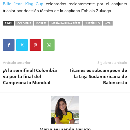
Billie Jean King Cup
celebrados recientemente por el conjunto
tricolor por decisión técnica de la capitana Fabiola Zuluaga.
TAGS
COLOMBIA
DOBLES
MARÍA PAULINA PÉREZ
SUBTÍTULO
WTA
Artículo anterior
Siguiente artículo
¡A la semifinal! Colombia
Titanes es subcampeón de
va por la final del
la Liga Sudamericana de
Campeonato Mundial
Baloncesto
María Fernanda Herazo