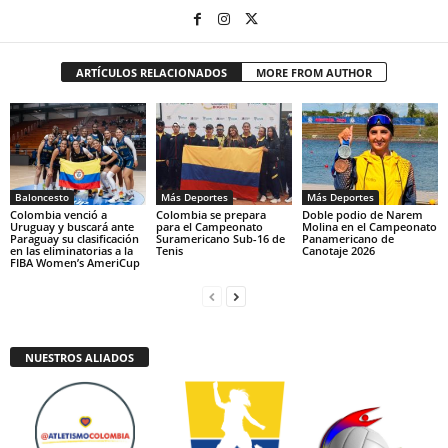
ARTÍCULOS RELACIONADOS
MORE FROM AUTHOR
Baloncesto
Más Deportes
Más Deportes
Colombia venció a
Colombia se prepara
Doble podio de Narem
Uruguay y buscará ante
para el Campeonato
Molina en el Campeonato
Paraguay su clasificación
Suramericano Sub-16 de
Panamericano de
en las eliminatorias a la
Tenis
Canotaje 2026
FIBA Women’s AmeriCup
NUESTROS ALIADOS