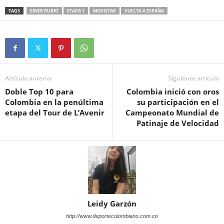
TAGS
EINER RUBIO
ETAPA 1
MOVISTAR
VUELTA A ESPAÑA
Artículo anterior
Siguiente artículo
Doble Top 10 para
Colombia inició con oros
Colombia en la penúltima
su participación en el
etapa del Tour de L’Avenir
Campeonato Mundial de
Patinaje de Velocidad
Leidy Garzón
http://www.deportecolombiano.com.co