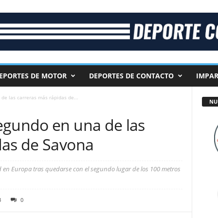
EPORTES DE MOTOR
DEPORTES DE CONTACTO
IMPAR
de las carreras más rápidas de...
NU
egundo en una de las
das de Savona
d en Europa tras quedarse con el segundo lugar de los 100 metros
3
0