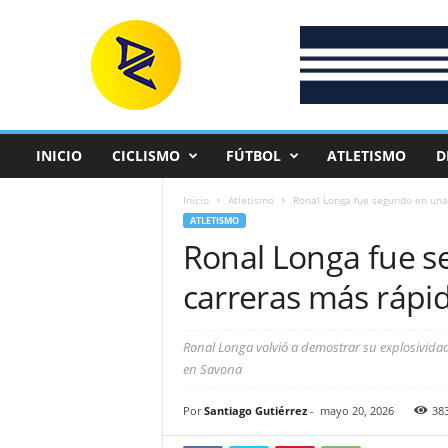
D
e
p
o
r
t
e
INICIO
CICLISMO
FÚTBOL
ATLETISMO
D
C
o
Inicio
Atletismo
Ronal Longa fue segundo en una 
l
ATLETISMO
o
Ronal Longa fue s
m
b
carreras más rápi
i
a
n
Ronal Longa volvió a demostrar su explosivida
o
en Savona
Por
Santiago Gutiérrez
-
mayo 20, 2026
38