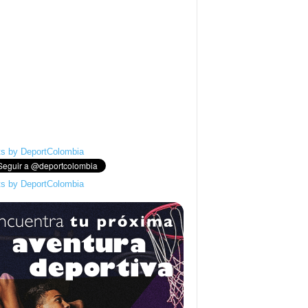
s by DeportColombia
s by DeportColombia