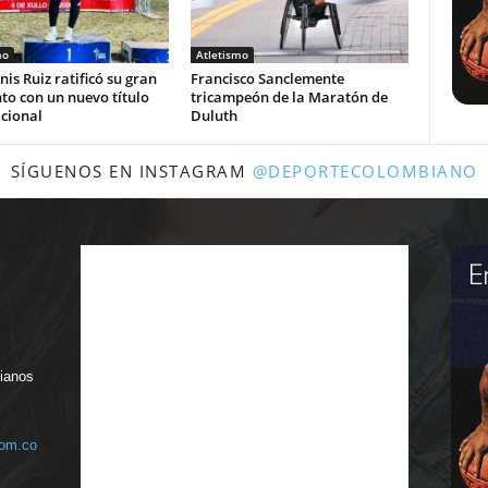
mo
Atletismo
nis Ruiz ratificó su gran
Francisco Sanclemente
o con un nuevo título
tricampeón de la Maratón de
cional
Duluth
SÍGUENOS EN INSTAGRAM
@DEPORTECOLOMBIANO
bianos
com.co