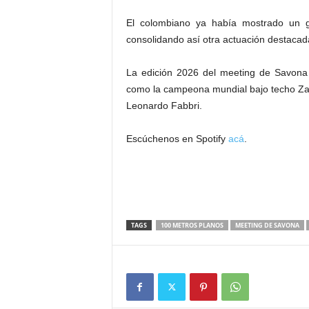
El colombiano ya había mostrado un g
consolidando así otra actuación destacada
La edición 2026 del meeting de Savona
como la campeona mundial bajo techo
Za
Leonardo Fabbri
.
Escúchenos en Spotify
acá
.
TAGS
100 METROS PLANOS
MEETING DE SAVONA