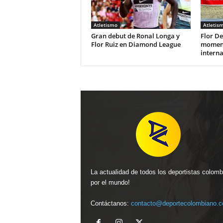
Atletismo
Atletis
Gran debut de Ronal Longa y
Flor De
Flor Ruiz en Diamond League
moment
interna
La actualidad de todos los deportistas colom
por el mundo!
Contáctanos:
contacto@deportecolombiano.