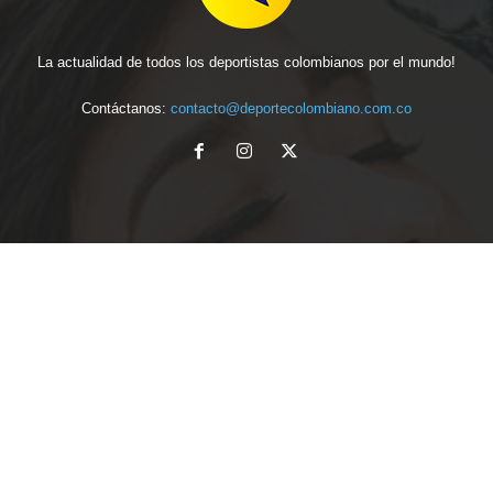
La actualidad de todos los deportistas colombianos por el mundo!
Contáctanos:
contacto@deportecolombiano.com.co