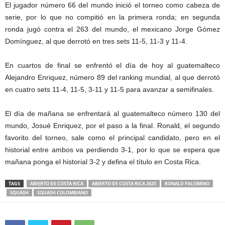
El jugador número 66 del mundo inició el torneo como cabeza de
serie, por lo que no compitió en la primera ronda; en segunda
ronda jugó contra el 263 del mundo, el mexicano Jorge Gómez
Domínguez, al que derrotó en tres sets 11-5, 11-3 y 11-4.
En cuartos de final se enfrentó el día de hoy al guatemalteco
Alejandro Enriquez, número 89 del ranking mundial, al que derrotó
en cuatro sets 11-4, 11-5, 3-11 y 11-5 para avanzar a semifinales.
El día de mañana se enfrentará al guatemalteco número 130 del
mundo, Josué Enriquez, por el paso a la final. Ronald, el segundo
favorito del torneo, sale como el principal candidato, pero en el
historial entre ambos va perdiendo 3-1, por lo que se espera que
mañana ponga el historial 3-2 y defina el título en Costa Rica.
TAGS
ABIERTO DE COSTA RICA
ABIERTO DE COSTA RICA 2025
RONALD PALOMINO
SQUASH
SQUASH COLOMBIANO