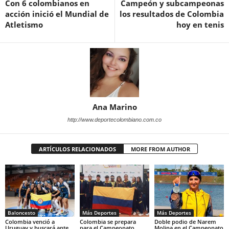
Con 6 colombianos en
Campeón y subcampeonas
acción inició el Mundial de
los resultados de Colombia
Atletismo
hoy en tenis
Ana Marino
http://www.deportecolombiano.com.co
ARTÍCULOS RELACIONADOS
MORE FROM AUTHOR
Baloncesto
Más Deportes
Más Deportes
Colombia venció a
Colombia se prepara
Doble podio de Narem
Uruguay y buscará ante
para el Campeonato
Molina en el Campeonato