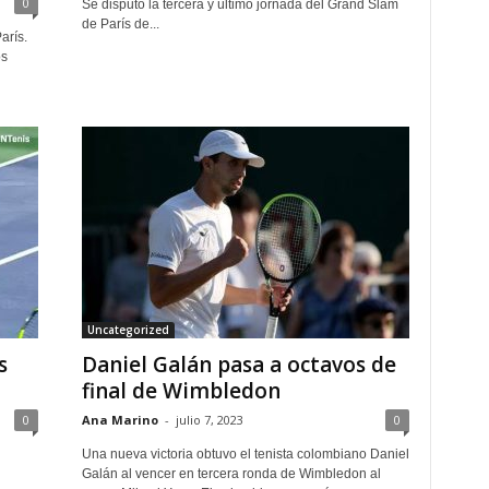
0
Se disputó la tercera y último jornada del Grand Slam
de París de...
arís.
os
Uncategorized
s
Daniel Galán pasa a octavos de
final de Wimbledon
0
Ana Marino
-
julio 7, 2023
0
Una nueva victoria obtuvo el tenista colombiano Daniel
Galán al vencer en tercera ronda de Wimbledon al