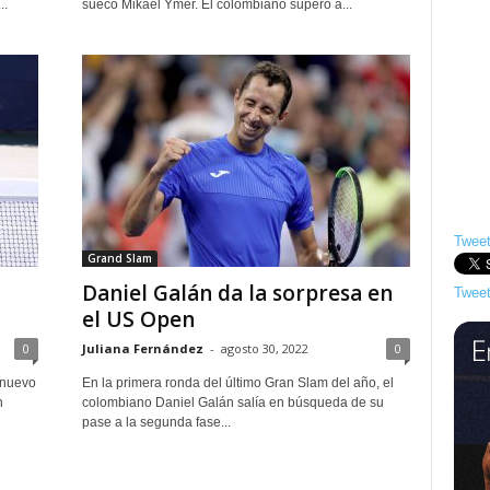
..
sueco Mikael Ymer. El colombiano superó a...
Tweet
Grand Slam
Daniel Galán da la sorpresa en
Tweet
el US Open
0
Juliana Fernández
-
agosto 30, 2022
0
 nuevo
En la primera ronda del último Gran Slam del año, el
n
colombiano Daniel Galán salía en búsqueda de su
pase a la segunda fase...