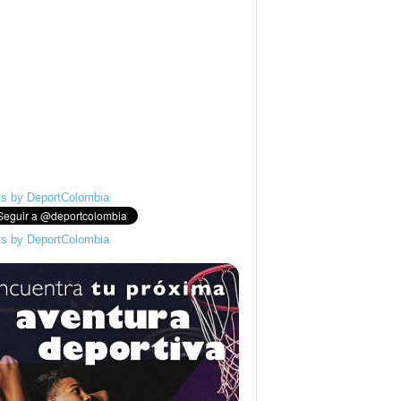
s by DeportColombia
s by DeportColombia