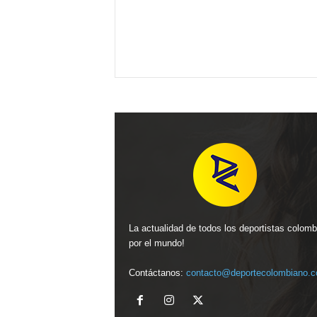
La actualidad de todos los deportistas colom
por el mundo!
Contáctanos:
contacto@deportecolombiano.