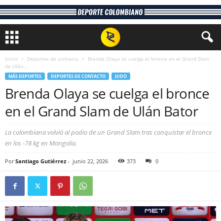
Inicio
Deportes de contacto
Brenda Olaya se cuelga el bronce en el Grand Slam
de Ulán...
MÁS DEPORTES
DEPORTES DE CONTACTO
JUDO
Brenda Olaya se cuelga el bronce
en el Grand Slam de Ulán Bator
La colombiana volvió al podio de un Grand Slam tras conquistar el bronce
en los -78 kg en Mongolia.
Por
Santiago Gutiérrez
-
junio 22, 2026
373
0