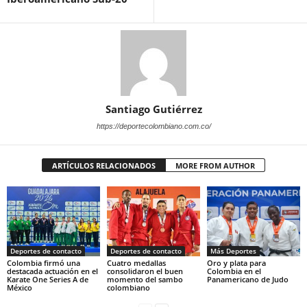
Santiago Gutiérrez
https://deportecolombiano.com.co/
ARTÍCULOS RELACIONADOS
MORE FROM AUTHOR
Deportes de contacto
Deportes de contacto
Más Deportes
Colombia firmó una
Cuatro medallas
Oro y plata para
destacada actuación en el
consolidaron el buen
Colombia en el
Karate One Series A de
momento del sambo
Panamericano de Judo
México
colombiano