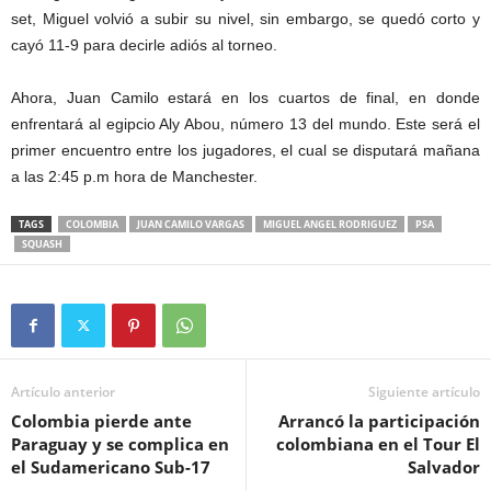
set, Miguel volvió a subir su nivel, sin embargo, se quedó corto y
cayó 11-9 para decirle adiós al torneo.
Ahora, Juan Camilo estará en los cuartos de final, en donde
enfrentará al egipcio Aly Abou, número 13 del mundo. Este será el
primer encuentro entre los jugadores, el cual se disputará mañana
a las 2:45 p.m hora de Manchester.
TAGS
COLOMBIA
JUAN CAMILO VARGAS
MIGUEL ANGEL RODRIGUEZ
PSA
SQUASH
Artículo anterior
Siguiente artículo
Colombia pierde ante
Arrancó la participación
Paraguay y se complica en
colombiana en el Tour El
el Sudamericano Sub-17
Salvador