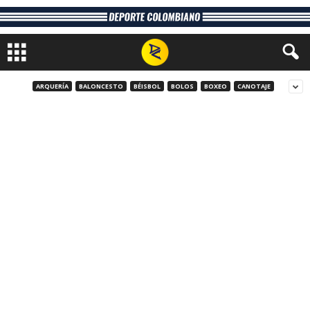
ARQUERÍA
BALONCESTO
BÉISBOL
BOLOS
BOXEO
CANOTAJE