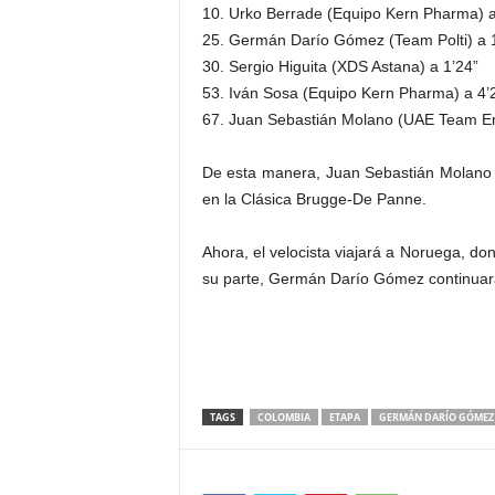
10. Urko Berrade (Equipo Kern Pharma) a
25. Germán Darío Gómez (Team Polti) a 
30. Sergio Higuita (XDS Astana) a 1’24”
53. Iván Sosa (Equipo Kern Pharma) a 4’
67. Juan Sebastián Molano (UAE Team Em
De esta manera, Juan Sebastián Molano al
en la Clásica Brugge-De Panne.
Ahora, el velocista viajará a Noruega, do
su parte, Germán Darío Gómez continuará 
TAGS
COLOMBIA
ETAPA
GERMÁN DARÍO GÓMEZ