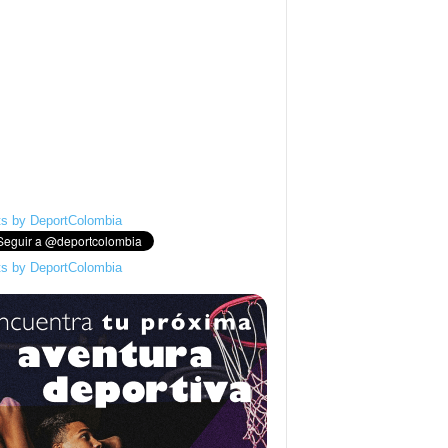
s by DeportColombia
s by DeportColombia