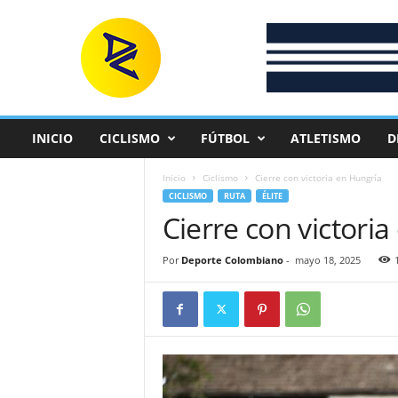
D
e
p
o
r
t
e
INICIO
CICLISMO
FÚTBOL
ATLETISMO
D
C
o
Inicio
Ciclismo
Cierre con victoria en Hungría
l
CICLISMO
RUTA
ÉLITE
o
Cierre con victori
m
b
i
Por
Deporte Colombiano
-
mayo 18, 2025
a
n
o