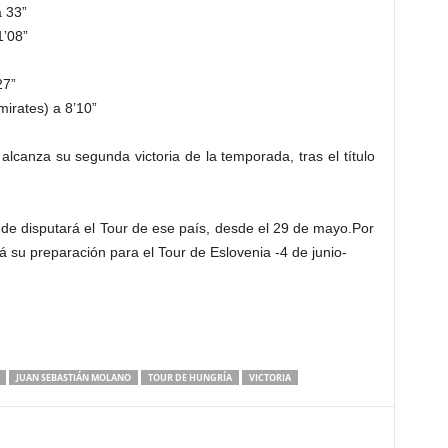
 33”
1’08”
27”
irates) a 8’10”
canza su segunda victoria de la temporada, tras el título
nde disputará el Tour de ese país, desde el 29 de mayo.Por
su preparación para el Tour de Eslovenia -4 de junio-
JUAN SEBASTIÁN MOLANO
TOUR DE HUNGRÍA
VICTORIA