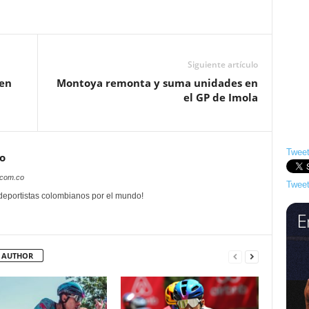
Siguiente artículo
 en
Montoya remonta y suma unidades en
el GP de Imola
Tweet
o
.com.co
Tweet
 deportistas colombianos por el mundo!
 AUTHOR