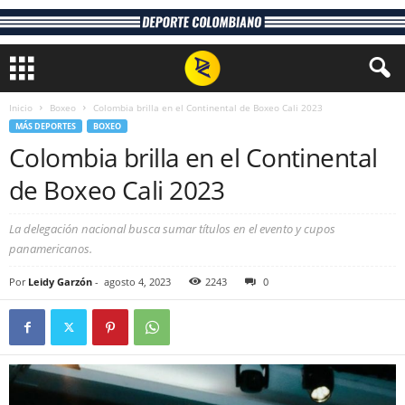
Inicio
Boxeo
Colombia brilla en el Continental de Boxeo Cali 2023
MÁS DEPORTES
BOXEO
Colombia brilla en el Continental
de Boxeo Cali 2023
La delegación nacional busca sumar títulos en el evento y cupos
panamericanos.
Por
Leidy Garzón
-
agosto 4, 2023
2243
0