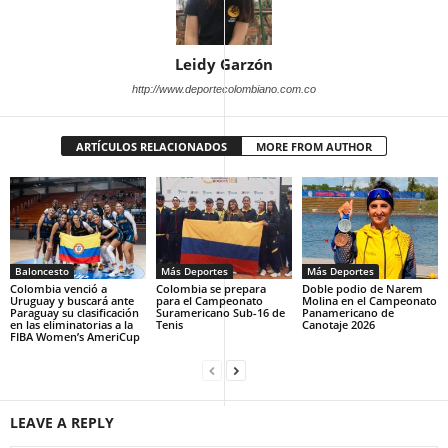
Leidy Garzón
http://www.deportecolombiano.com.co
ARTÍCULOS RELACIONADOS
MORE FROM AUTHOR
Baloncesto
Más Deportes
Más Deportes
Colombia venció a
Colombia se prepara
Doble podio de Narem
Uruguay y buscará ante
para el Campeonato
Molina en el Campeonato
Paraguay su clasificación
Suramericano Sub-16 de
Panamericano de
en las eliminatorias a la
Tenis
Canotaje 2026
FIBA Women’s AmeriCup
LEAVE A REPLY